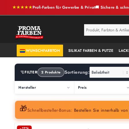
★★★★★
Profi-Farben für Gewerbe & Privat
🚚 Sichere & schn
SERVICE
ANTI-SCHIMMEL
WUNSCHFARBTON
SILIKAT FARBEN & PUTZE
LACK
Sortierung:
FILTER
2 Produkte
Hersteller
Preis
🎁
Schnellbesteller-Bonus:
Bestellen Sie innerhalb vo
−17%