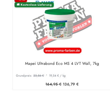
🚚 Kostenlose Lieferung
Mapei Ultrabond Eco MS 4 LVT Wall, 7kg
Grundpreis:
23,56
€
19,54
€
/
kg
Ursprüngliche
Aktuelle
164,95
€
136,79
€
Preis
Preis
war:
ist:
164,95 €
136,79 €