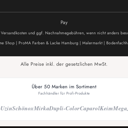
Pay
zgl. Versandkosten und ggf. Nachnahmegebühren, wenn nicht anders besc
ine Shop | ProMA Farben & Lacke Hamburg | Malermarkt | Bodenfachh
Alle Preise inkl. der gesetzlichen MwSt.
Über 50 Marken im Sortiment
Fachhändler für Profi-Produkte
zin
Schönox
Mirka
Dupli-Color
Caparol
Keim
Mega
J