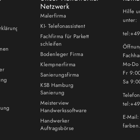
Netzwerk
Hilfe 
Malerfirma
unter:
KI- Telefonassistent
erklärung
tel:+
Fachfirma für Parkett
schleifen
Öffnun
enen
Bodenleger Firma
Fachha
Mo-Do 
Klempnerfirma
er
Fr 9:0
Sanierungsfirma
ung
Sa 9:0
KSB Hamburg
Sanierung
Telefo
Meisterview
tel:+
rung
Handwerkssoftware
E-Mail
Handwerker
farben
Auftragsbörse