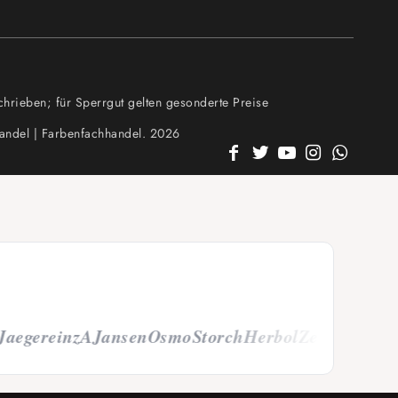
hrieben; für Sperrgut gelten gesonderte Preise
andel | Farbenfachhandel. 2026
aeger
einzA
Jansen
Osmo
Storch
Herbol
Zero
Alligator