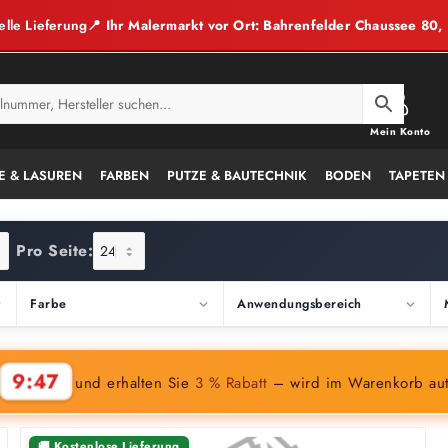
elle Lieferung
📍 Ihr Malermarkt vor Ort: Bahrenfelder Chaussee 80
Mein Konto
E & LASUREN
FARBEN
PUTZE & BAUTECHNIK
BODEN
TAPETEN
Pro Seite:
Farbe
Anwendungsbereich
9:46
n
und erhalten Sie
3 % Rabatt
– wird im Warenkorb au
🚚 Kostenlose Lieferung