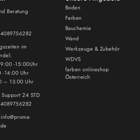
Boden
und Beratung
Farben
Bauchemie
494089756282
Wand
gszeiten im
Werkzeuge & Zubehör
ndel:
WDVS
9:00 -15:00Uhr
farben onlineshop
0 -14:00 Uhr
Österreich
0 – 13:00 Uhr
n Support 24 STD
494089756282
: info@proma-
.de