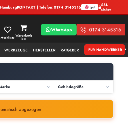
SSL
, Hamburg
KONTAKT
| Telefon:
0174 3145316
sicher
0174 3145316
WhatsApp
Warenkorb
Merkliste
leer
FÜR HANDWERKER
WERKZEUGE
HERSTELLER
RATGEBER
Marke
Gebindegröße
tomatisch abgezogen.