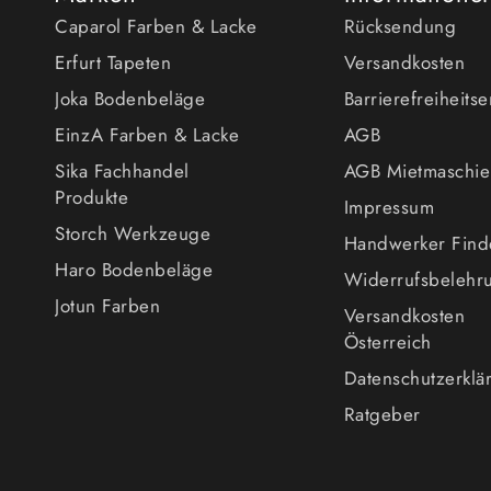
Caparol Farben & Lacke
Rücksendung
Erfurt Tapeten
Versandkosten
Joka Bodenbeläge
Barrierefreiheits
EinzA Farben & Lacke
AGB
Sika Fachhandel
AGB Mietmaschi
Produkte
Impressum
Storch Werkzeuge
Handwerker Find
Haro Bodenbeläge
Widerrufsbelehr
Jotun Farben
Versandkosten
Österreich
Datenschutzerklä
Ratgeber